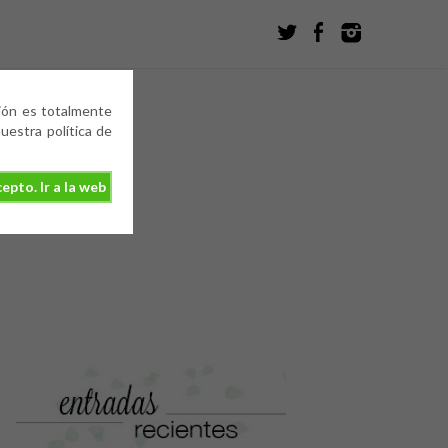
ción es totalmente
estra política de
epto. Ir a la web