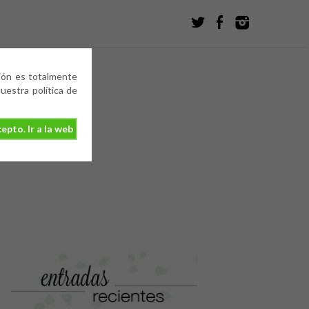
ción es totalmente
estra política de
epto. Ir a la web