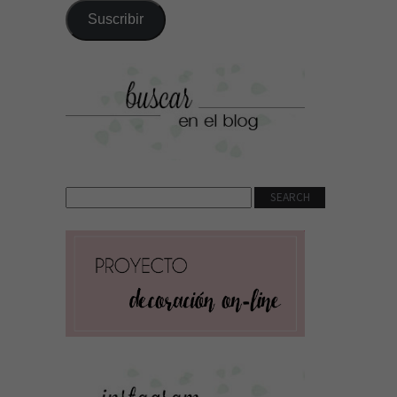
correo
Suscribir
electrónico