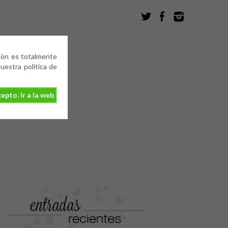
ción es totalmente
estra política de
epto. Ir a la web