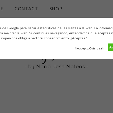
ME
CONTACT
SHOP
s de Google para sacar estadísticas de las visitas a la web. La informa
da mejorar la web. Si continúas navegando, entendemos que aceptas nu
europea nos obliga a pedir tu consentimiento. ¿Aceptas?
Ac
No acepto. Quiero salir