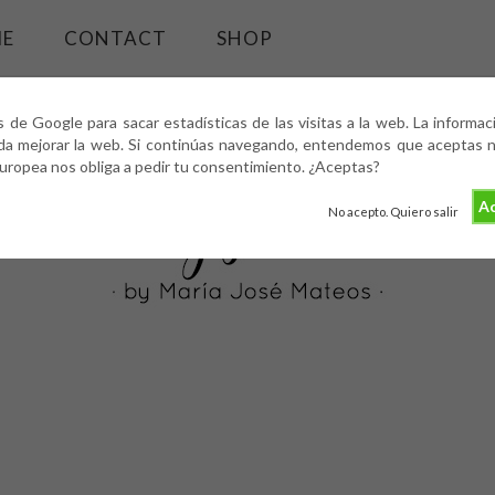
ME
CONTACT
SHOP
s de Google para sacar estadísticas de las visitas a la web. La informa
da mejorar la web. Si continúas navegando, entendemos que aceptas nu
europea nos obliga a pedir tu consentimiento. ¿Aceptas?
Ac
No acepto. Quiero salir