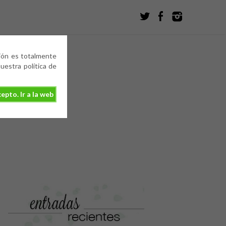
ción es totalmente
estra política de
epto. Ir a la web