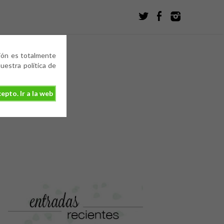
ción es totalmente
estra política de
epto. Ir a la web