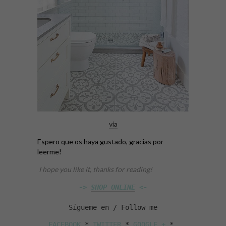
vía
Espero que os haya gustado, gracias por
leerme!
I hope you like it, thanks for reading!
-> 
SHOP ONLINE
 <-
Sígueme en / Follow me
FACEBOOK 
* 
TWITTER
 * 
GOOGLE +
 * 
