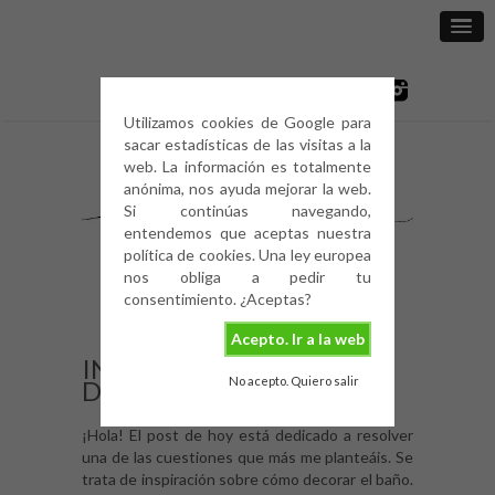
Utilizamos cookies de Google para
sacar estadísticas de las visitas a la
web. La información es totalmente
anónima, nos ayuda mejorar la web.
Si continúas navegando,
entendemos que aceptas nuestra
política de cookies. Una ley europea
nos obliga a pedir tu
consentimiento. ¿Aceptas?
Acepto. Ir a la web
INSPIRACIÓN PARA
No acepto. Quiero salir
DECORAR EL BAÑO
¡Hola! El post de hoy está dedicado a resolver
una de las cuestiones que más me planteáis. Se
trata de inspiración sobre cómo decorar el baño.