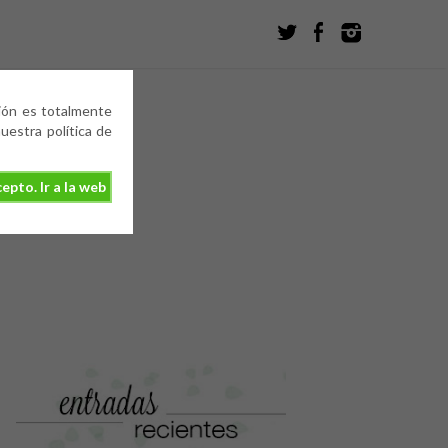
ción es totalmente
estra política de
epto. Ir a la web