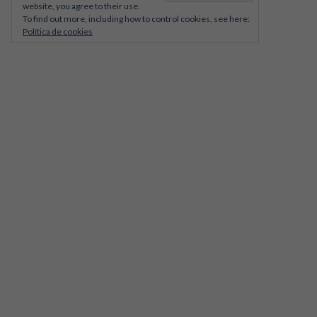
website, you agree to their use.
To find out more, including how to control cookies, see here:
Política de cookies