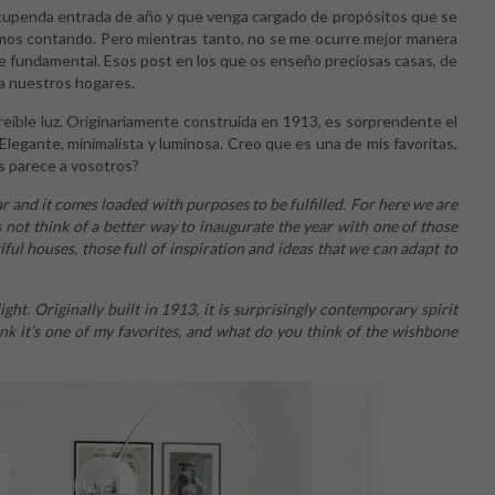
estupenda entrada de año y que venga cargado de propósitos que se
emos contando. Pero mientras tanto, no se me ocurre mejor manera
e fundamental. Esos post en los que os enseño preciosas casas, de
 a nuestros hogares.
creíble luz. Originariamente construida en 1913, es sorprendente el
legante, minimalista y luminosa. Creo que es una de mis favoritas,
s parece a vosotros?
 and it comes loaded with purposes to be fulfilled. For here we are
es not think of a better way to inaugurate the year with one of those
ul houses, those full of inspiration and ideas that we can adapt to
light. Originally built in 1913, it is surprisingly contemporary spirit
hink it’s one of my favorites, and what do you think of the wishbone