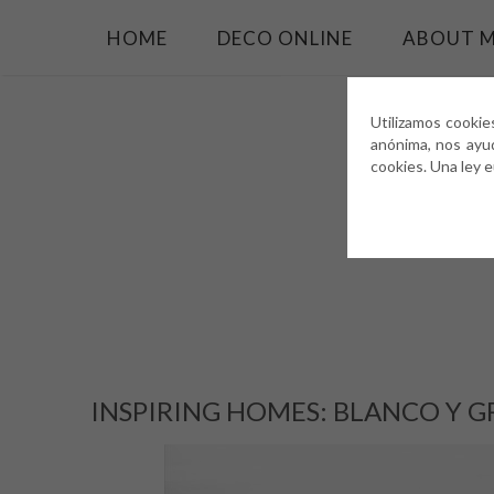
HOME
DECO ONLINE
ABOUT 
Utilizamos cookie
anónima, nos ayu
cookies. Una ley 
INSPIRING HOMES: BLANCO Y G