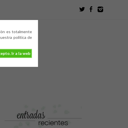
ción es totalmente
estra política de
epto. Ir a la web