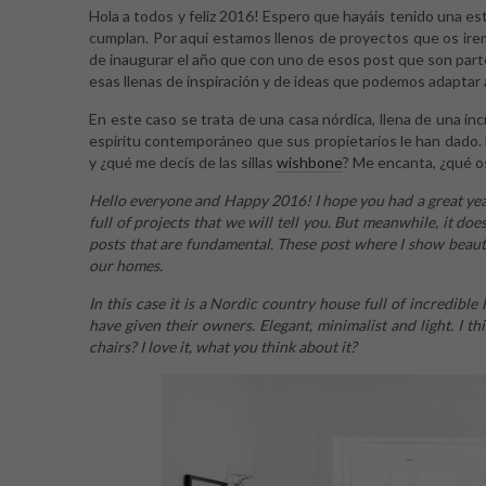
Hola a todos y feliz 2016! Espero que hayáis tenido una 
cumplan. Por aquí estamos llenos de proyectos que os ir
de inaugurar el año que con uno de esos post que son part
esas llenas de inspiración y de ideas que podemos adaptar
En este caso se trata de una casa nórdica, llena de una in
espíritu contemporáneo que sus propietarios le han dado. E
y ¿qué me decís de las sillas
wishbone
? Me encanta, ¿qué o
Hello everyone and Happy 2016! I hope you had a great year
full of projects that we will tell you. But meanwhile, it do
posts that are fundamental. These post where I show beautif
our homes.
In this case it is a Nordic country house full of incredible 
have given their owners. Elegant, minimalist and light. I t
chairs? I love it, what you think about it?