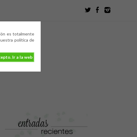
ción es totalmente
estra política de
epto. Ir a la web