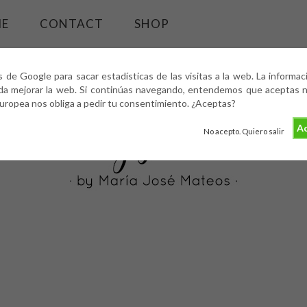
ME
CONTACT
SHOP
s de Google para sacar estadísticas de las visitas a la web. La informa
da mejorar la web. Si continúas navegando, entendemos que aceptas nu
europea nos obliga a pedir tu consentimiento. ¿Aceptas?
Ac
No acepto. Quiero salir