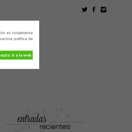
ción es totalmente
estra política de
epto. Ir a la web