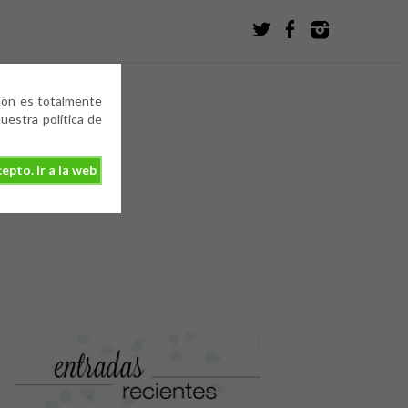
ción es totalmente
estra política de
epto. Ir a la web