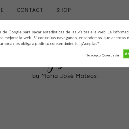
ME
CONTACT
SHOP
s de Google para sacar estadísticas de las visitas a la web. La informa
da mejorar la web. Si continúas navegando, entendemos que aceptas nu
europea nos obliga a pedir tu consentimiento. ¿Aceptas?
Ac
No acepto. Quiero salir