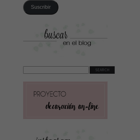
correo
Suscribir
electrónico