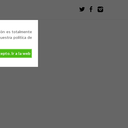
ción es totalmente
estra política de
epto. Ir a la web