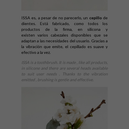
ISSA es, a pesar de no parecerlo, un
cepillo
de
dientes. Está fabricado, como todos los
productos de la firma, en silicona y
existen varios cabezales disponibles que se
adaptan a las necesidades del usuario. Gracias a
la vibración que emite, el cepillado es suave y
efectivo a la vez.
ISSA is a toothbrush. It is made , like all products,
in silicone and there are several heads available
to suit user needs . Thanks to the vibration
emitted , brushing is gentle and effective.