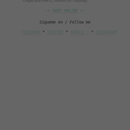
I hope you like it, thanks for reading!
-> 
SHOP ONLINE
 <-
Sígueme en / Follow me
FACEBOOK 
* 
TWITTER
 * 
GOOGLE +
 * 