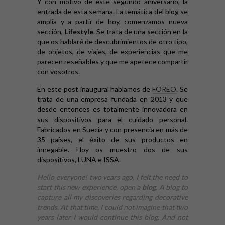
Y con motivo de este segundo aniversario, la
entrada de esta semana. La temática del blog se
amplía y a partir de hoy, comenzamos nueva
sección,
Lifestyle
. Se trata de una sección en la
que os hablaré de descubrimientos de otro tipo,
de objetos, de viajes, de experiencias que me
parecen reseñables y que me apetece compartir
con vosotros.
En este post inaugural hablamos de
FOREO
. Se
trata de una empresa fundada en 2013 y que
desde entonces es totalmente innovadora en
sus dispositivos para el cuidado personal.
Fabricados en Suecia y con presencia en más de
35 países, el éxito de sus productos en
innegable. Hoy os muestro dos de sus
dispositivos, LUNA e ISSA.
Hello everyone! two years ago, I felt the need to
start this new experience, open a
blog
. A blog to
capture all my discoveries regarding decorative
trends. At that time, I could not imagine that two
years later I would continue this blog. And not