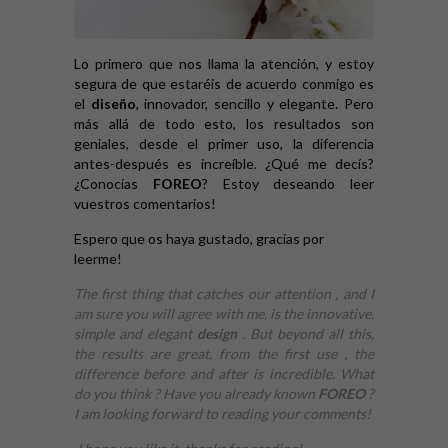
Lo primero que nos llama la atención, y estoy
segura de que estaréis de acuerdo conmigo es
el
diseño
, innovador, sencillo y elegante. Pero
más allá de todo esto, los resultados son
geniales, desde el primer uso, la diferencia
antes-después es increíble. ¿Qué me decís?
¿Conocías
FOREO
? Estoy deseando leer
vuestros comentarios!
Espero que os haya gustado, gracias por
leerme!
The first thing that catches our attention , and I
am sure you will agree with me, is the innovative,
simple and elegant
design
. But beyond all this,
the results are great, from the first use , the
difference before and after is incredible. What
do you think ? Have you already known
FOREO
?
I am looking forward to reading your comments!