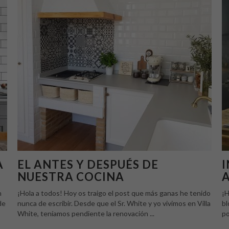
A
EL ANTES Y DESPUÉS DE
I
NUESTRA COCINA
n
¡Hola a todos! Hoy os traigo el post que más ganas he tenido
¡H
de
nunca de escribir. Desde que el Sr. White y yo vivimos en Villa
bl
White, teníamos pendiente la renovación ...
po