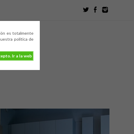
ción es totalmente
estra política de
epto. Ir a la web