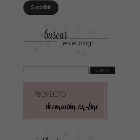
correo
Suscribir
electrónico