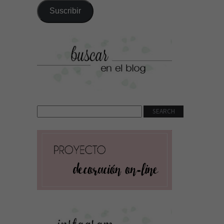
correo
Suscribir
electrónico