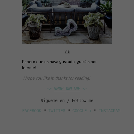
vía
Espero que os haya gustado, gracias por
leerme!
I hope you like it, thanks for reading!
-> 
SHOP ONLINE
 <-
Sígueme en / Follow me
FACEBOOK 
* 
TWITTER
 * 
GOOGLE +
 * 
INSTAGRAM
