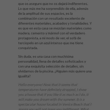
que os aseguro que no os dejará indiferentes.
Lo que más me ha sorprendido de ella, además
de la amplitud de sus espacios, es la
combinación con un resultado excelente de
diferentes materiales, acabados y tonalidades. Y
es que en esta casa se mezclan materiales como
madera, cemento y mármol con el verdadero
protagonista, a mi modo de ver, el sofá de
terciopelo en un azul intenso que me tiene
conquistada.
Sin duda, es una casa con muchísima
personalidad, llena de detalles sofisticados y
con una exquisita selección de detalles, sin
olvidarnos de la piscina. ¿Alguien más quiere una
igualita?
Hello everyone! Now that it seems that
temperatures have definitely dropped, I show
you a house that if you like it as much as I do, it
will make you dream with the summer. It is a
spectacular house located in Venice Beach that I
assure you will not leave you indifferent. What