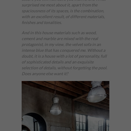
surprised me most about it, apart from the
spaciousness of its spaces, is the combination,
with an excellent result, of different materials,
finishes and tonalities.
And in this house materials such as wood,
cement and marble are mixed with the real
protagonist, in my view, the velvet sofa in an
intense blue that has conquered me. Without a
doubt, it is a house with a lot of personality, full
of sophisticated details and an exquisite
selection of details, without forgetting the pool.
Does anyone else want it?