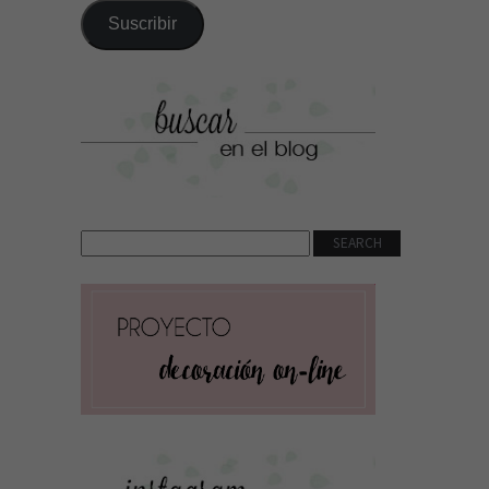
correo
Suscribir
electrónico