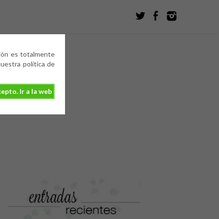
ción es totalmente
estra política de
epto. Ir a la web