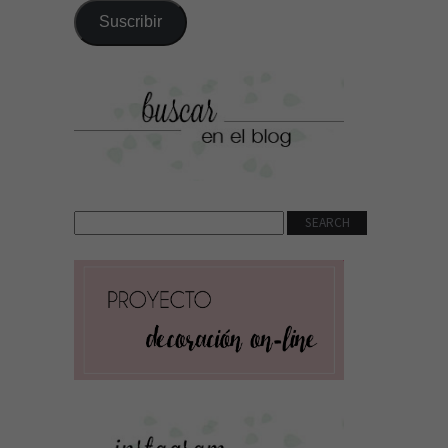
correo
Suscribir
electrónico