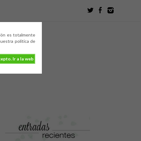
ción es totalmente
estra política de
epto. Ir a la web