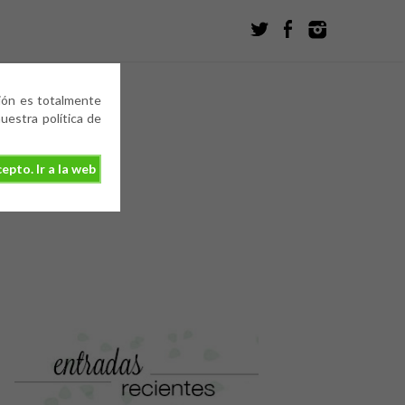
ción es totalmente
estra política de
epto. Ir a la web