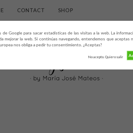
ME
CONTACT
SHOP
s de Google para sacar estadísticas de las visitas a la web. La informa
da mejorar la web. Si continúas navegando, entendemos que aceptas nu
europea nos obliga a pedir tu consentimiento. ¿Aceptas?
Ac
No acepto. Quiero salir