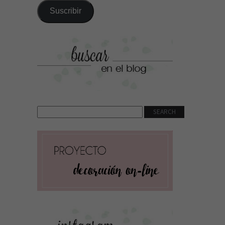
correo
Suscribir
electrónico