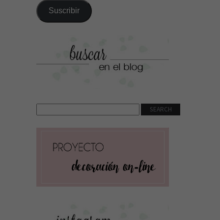
correo
Suscribir
electrónico