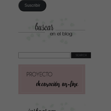
correo
Suscribir
electrónico