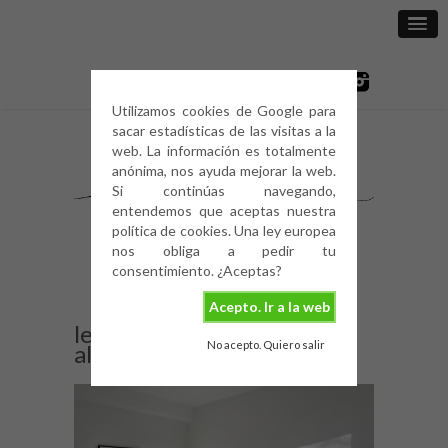
Utilizamos cookies de Google para
sacar estadísticas de las visitas a la
web. La información es totalmente
anónima, nos ayuda mejorar la web.
Si continúas navegando,
entendemos que aceptas nuestra
política de cookies. Una ley europea
nos obliga a pedir tu
consentimiento. ¿Aceptas?
Acepto. Ir a la web
less-is-more-nordic-deco-
No acepto. Quiero salir
always-white-black-5