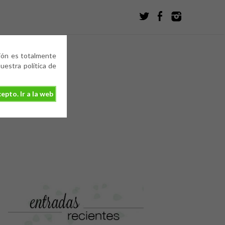
ción es totalmente
estra política de
epto. Ir a la web