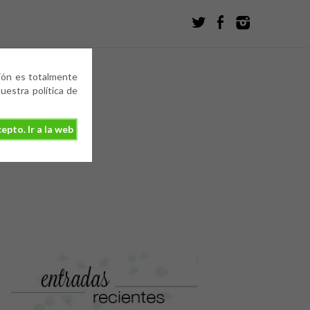
ción es totalmente
estra política de
epto. Ir a la web