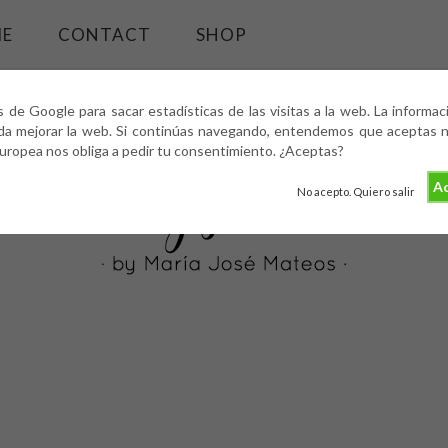
ME
CONTACT
SHOP
s de Google para sacar estadísticas de las visitas a la web. La informa
da mejorar la web. Si continúas navegando, entendemos que aceptas nu
europea nos obliga a pedir tu consentimiento. ¿Aceptas?
Ac
No acepto. Quiero salir