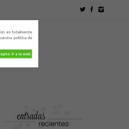
ción es totalmente
estra política de
epto. Ir a la web