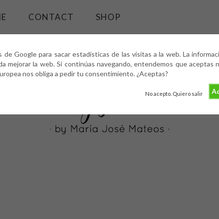
ME
CONTACT
SHOP
s de Google para sacar estadísticas de las visitas a la web. La informa
da mejorar la web. Si continúas navegando, entendemos que aceptas nu
europea nos obliga a pedir tu consentimiento. ¿Aceptas?
Ac
No acepto. Quiero salir