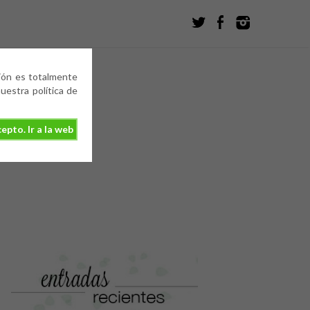
ción es totalmente
estra política de
epto. Ir a la web