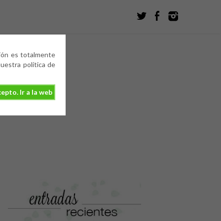
ción es totalmente
estra política de
epto. Ir a la web