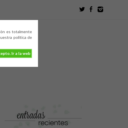
ción es totalmente
estra política de
epto. Ir a la web