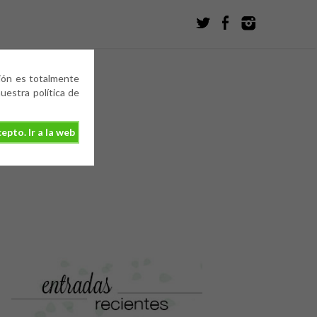
ción es totalmente
estra política de
epto. Ir a la web