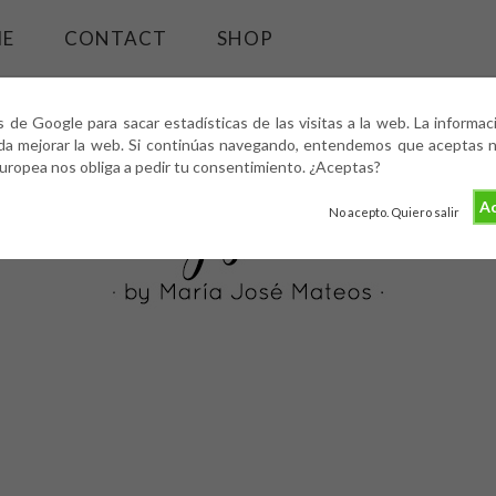
ME
CONTACT
SHOP
s de Google para sacar estadísticas de las visitas a la web. La informa
da mejorar la web. Si continúas navegando, entendemos que aceptas nu
europea nos obliga a pedir tu consentimiento. ¿Aceptas?
Ac
No acepto. Quiero salir