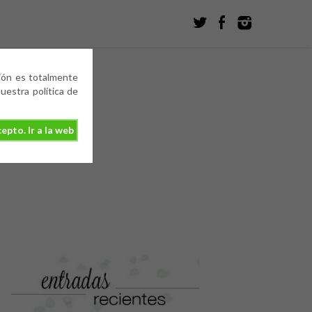
ción es totalmente
estra política de
epto. Ir a la web