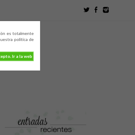
ción es totalmente
estra política de
epto. Ir a la web