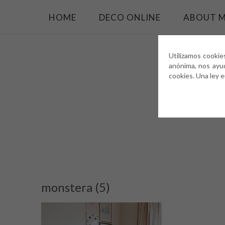
HOME
DECO ONLINE
ABOUT 
Utilizamos cookie
anónima, nos ayu
cookies. Una ley 
monstera (5)