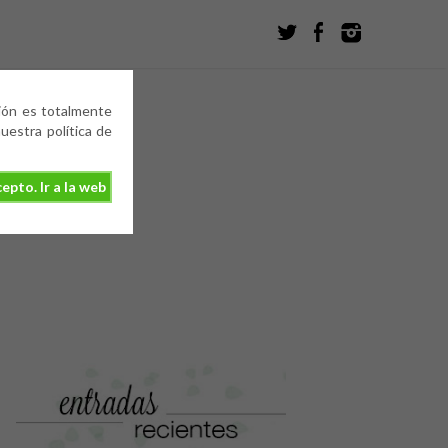
ción es totalmente
estra política de
epto. Ir a la web