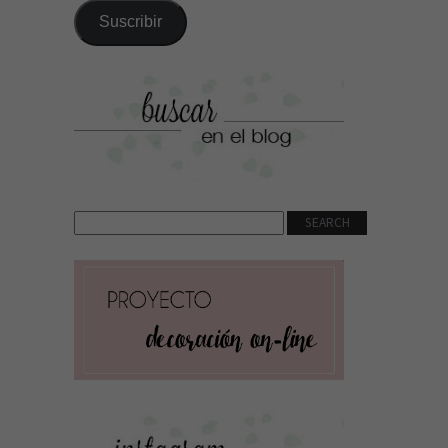
correo
Suscribir
electrónico