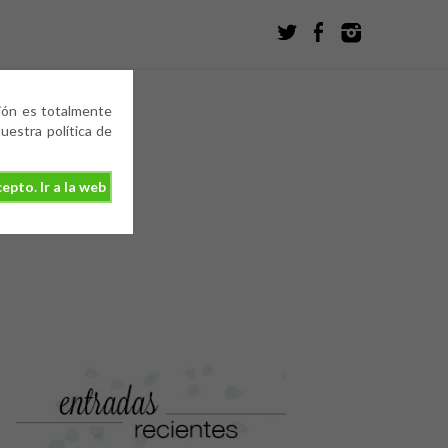
ción es totalmente
estra política de
epto. Ir a la web