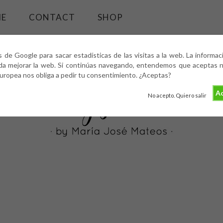
ME
CONTACT
SHOP
s de Google para sacar estadísticas de las visitas a la web. La informa
da mejorar la web. Si continúas navegando, entendemos que aceptas nu
europea nos obliga a pedir tu consentimiento. ¿Aceptas?
Ac
No acepto. Quiero salir