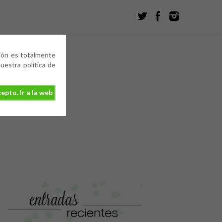
ción es totalmente
estra política de
epto. Ir a la web