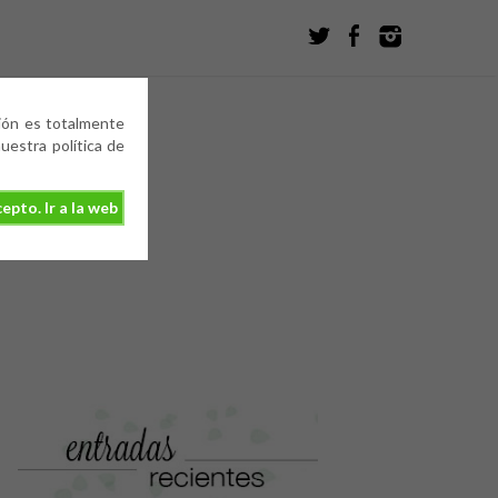
ción es totalmente
estra política de
epto. Ir a la web