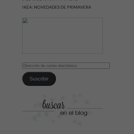
IKEA: NOVEDADES DE PRIMAVERA
Dirección
de
correo
Suscribir
electrónico