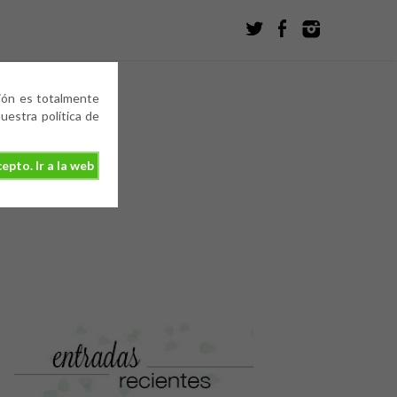
ción es totalmente
estra política de
epto. Ir a la web