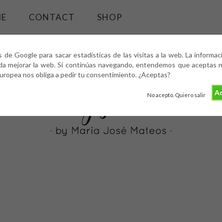
ME
CONTACT
SHOP
s de Google para sacar estadísticas de las visitas a la web. La informa
da mejorar la web. Si continúas navegando, entendemos que aceptas nu
europea nos obliga a pedir tu consentimiento. ¿Aceptas?
Ac
No acepto. Quiero salir