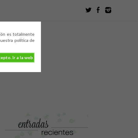
ción es totalmente
estra política de
epto. Ir a la web