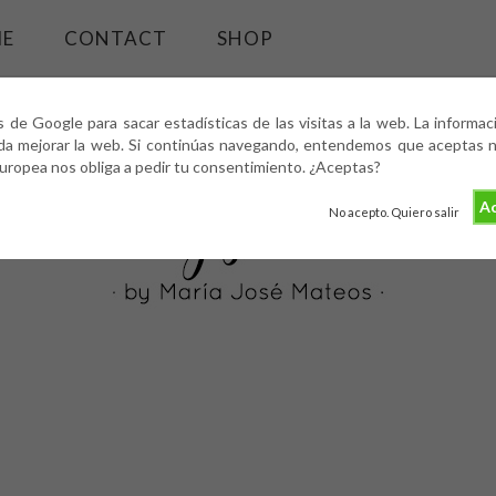
ME
CONTACT
SHOP
s de Google para sacar estadísticas de las visitas a la web. La informa
da mejorar la web. Si continúas navegando, entendemos que aceptas nu
europea nos obliga a pedir tu consentimiento. ¿Aceptas?
Ac
No acepto. Quiero salir