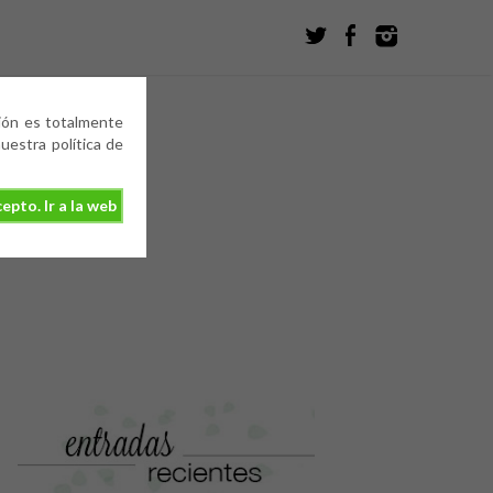
ción es totalmente
estra política de
epto. Ir a la web