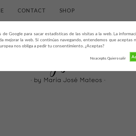
ME
CONTACT
SHOP
s de Google para sacar estadísticas de las visitas a la web. La informa
da mejorar la web. Si continúas navegando, entendemos que aceptas nu
europea nos obliga a pedir tu consentimiento. ¿Aceptas?
Ac
No acepto. Quiero salir