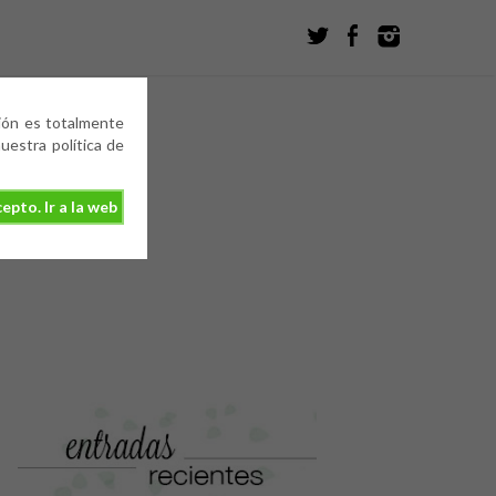
ción es totalmente
estra política de
epto. Ir a la web