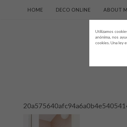
HOME
DECO ONLINE
ABOUT 
Utilizamos cookie
anónima, nos ayu
cookies. Una ley 
20a575640afc94a6a0b4e540541