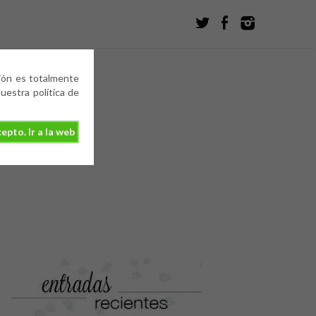
ción es totalmente
estra política de
epto. Ir a la web