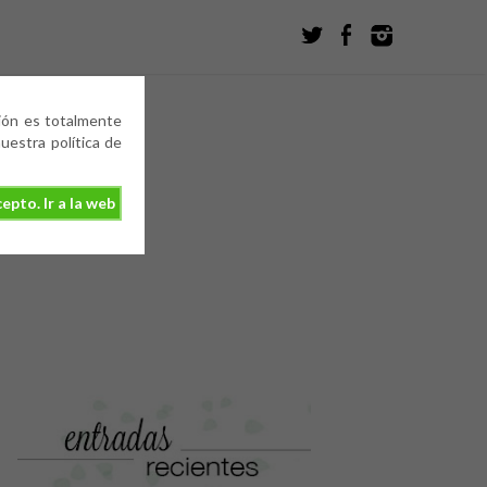
ción es totalmente
estra política de
epto. Ir a la web