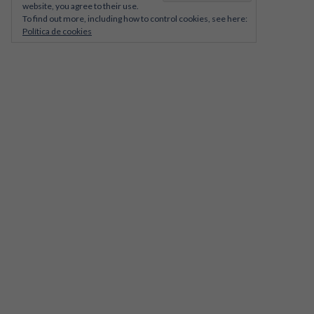
website, you agree to their use.
To find out more, including how to control cookies, see here:
Política de cookies