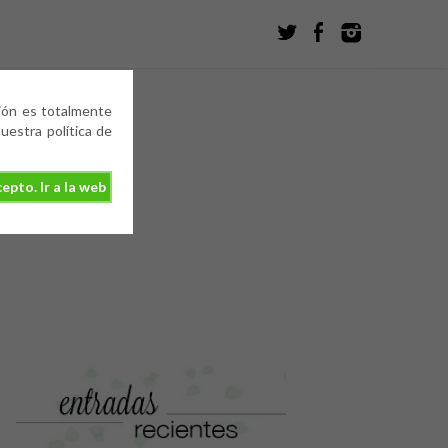
ción es totalmente
estra política de
epto. Ir a la web