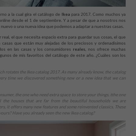
no a la cual gira el catálogo de
Ikea
para 2017. Como muchos ya
 online desde el 1 de septiembre. Y a pesar de que a nosotros nos
go nuevo o una nueva idea que podemos a adaptar a nuestras casas.
 real, el que necesita espacio extra para guardar sus cosas, el que
s casas que están muy alejadas de los preciosos y ordenadisimos
dos en las casas y los consumidores
reales
, nos ofrece muchas
gunos de mis favoritos del catálogo de este año. ¿Cuáles son los
ch rotates the Ikea catalog 2017. As many already know, the catalog
every time we discovered something new or a new idea that we can
consumer, the one who need extra space to store your things, tthe one
l the houses that are far from the beautiful households we are
s, it offers many new features and some reinvented classics. These
 yours? Have you already seen the new Ikea catalog?